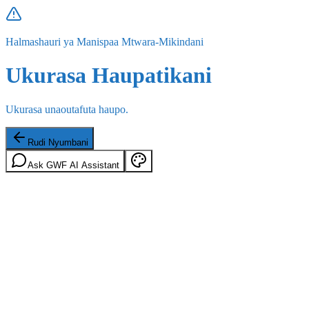
Halmashauri ya Manispaa Mtwara-Mikindani
Ukurasa Haupatikani
Ukurasa unaoutafuta haupo.
Rudi Nyumbani
Ask GWF AI Assistant