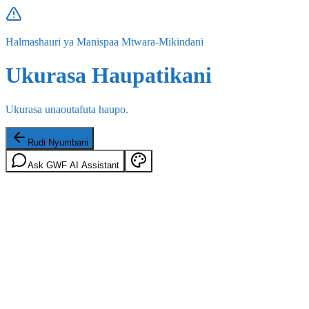
Halmashauri ya Manispaa Mtwara-Mikindani
Ukurasa Haupatikani
Ukurasa unaoutafuta haupo.
Rudi Nyumbani
Ask GWF AI Assistant