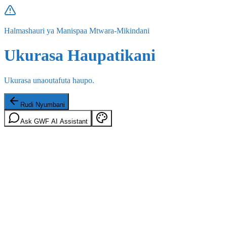
Halmashauri ya Manispaa Mtwara-Mikindani
Ukurasa Haupatikani
Ukurasa unaoutafuta haupo.
Rudi Nyumbani
Ask GWF AI Assistant