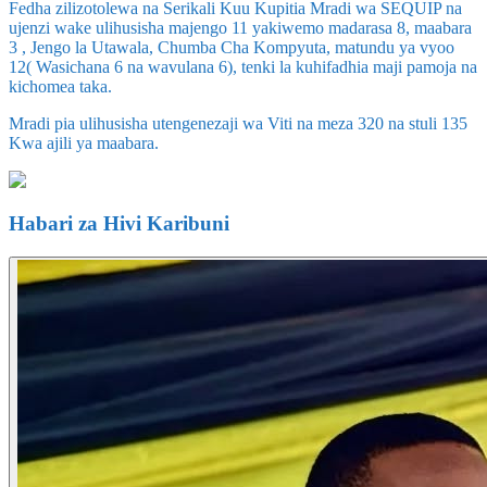
Fedha zilizotolewa na Serikali Kuu Kupitia Mradi wa SEQUIP na
ujenzi wake ulihusisha majengo 11 yakiwemo madarasa 8, maabara
3 , Jengo la Utawala, Chumba Cha Kompyuta, matundu ya vyoo
12( Wasichana 6 na wavulana 6), tenki la kuhifadhia maji pamoja na
kichomea taka.
Mradi pia ulihusisha utengenezaji wa Viti na meza 320 na stuli 135
Kwa ajili ya maabara.
Habari za Hivi Karibuni