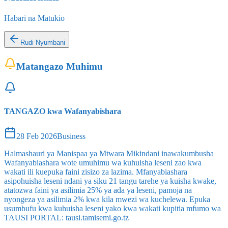
Habari na Matukio
Rudi Nyumbani
Matangazo Muhimu
TANGAZO kwa Wafanyabishara
28 Feb 2026
Business
Halmashauri ya Manispaa ya Mtwara Mikindani inawakumbusha
Wafanyabiashara wote umuhimu wa kuhuisha leseni zao kwa
wakati ili kuepuka faini zisizo za lazima. Mfanyabiashara
asipohuisha leseni ndani ya siku 21 tangu tarehe ya kuisha kwake,
atatozwa faini ya asilimia 25% ya ada ya leseni, pamoja na
nyongeza ya asilimia 2% kwa kila mwezi wa kuchelewa. Epuka
usumbufu kwa kuhuisha leseni yako kwa wakati kupitia mfumo wa
TAUSI PORTAL: tausi.tamisemi.go.tz