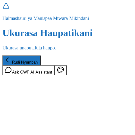
Halmashauri ya Manispaa Mtwara-Mikindani
Ukurasa Haupatikani
Ukurasa unaoutafuta haupo.
Rudi Nyumbani
Ask GWF AI Assistant