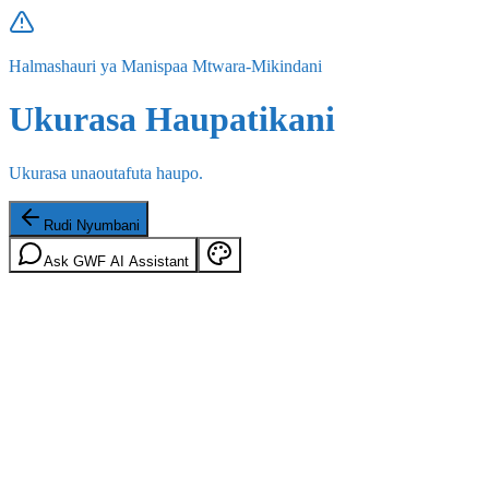
Halmashauri ya Manispaa Mtwara-Mikindani
Ukurasa Haupatikani
Ukurasa unaoutafuta haupo.
Rudi Nyumbani
Ask GWF AI Assistant