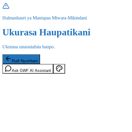
Halmashauri ya Manispaa Mtwara-Mikindani
Ukurasa Haupatikani
Ukurasa unaoutafuta haupo.
Rudi Nyumbani
Ask GWF AI Assistant