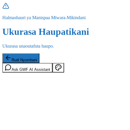
Halmashauri ya Manispaa Mtwara-Mikindani
Ukurasa Haupatikani
Ukurasa unaoutafuta haupo.
Rudi Nyumbani
Ask GWF AI Assistant