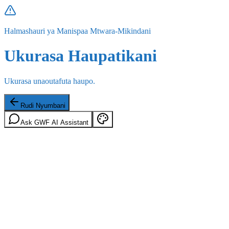
Halmashauri ya Manispaa Mtwara-Mikindani
Ukurasa Haupatikani
Ukurasa unaoutafuta haupo.
Rudi Nyumbani
Ask GWF AI Assistant