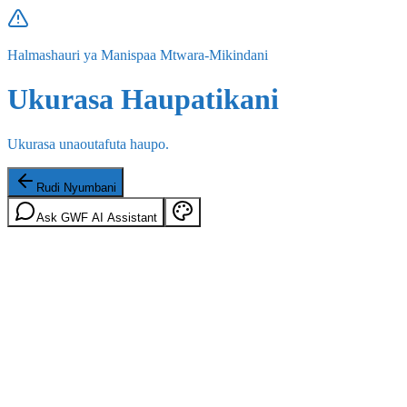
Halmashauri ya Manispaa Mtwara-Mikindani
Ukurasa Haupatikani
Ukurasa unaoutafuta haupo.
Rudi Nyumbani
Ask GWF AI Assistant