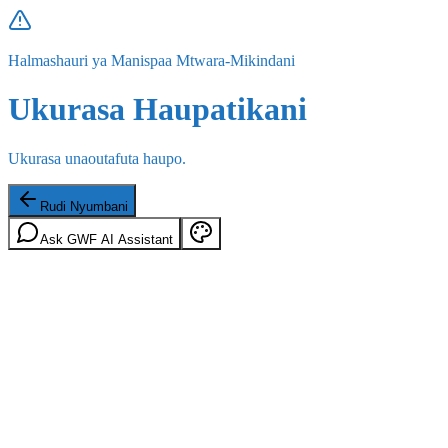
Halmashauri ya Manispaa Mtwara-Mikindani
Ukurasa Haupatikani
Ukurasa unaoutafuta haupo.
Rudi Nyumbani
Ask GWF AI Assistant