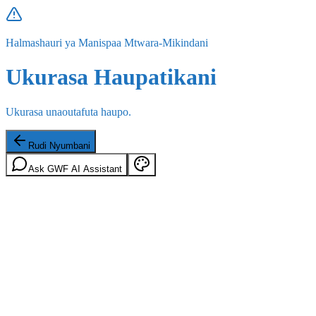
Halmashauri ya Manispaa Mtwara-Mikindani
Ukurasa Haupatikani
Ukurasa unaoutafuta haupo.
Rudi Nyumbani
Ask GWF AI Assistant